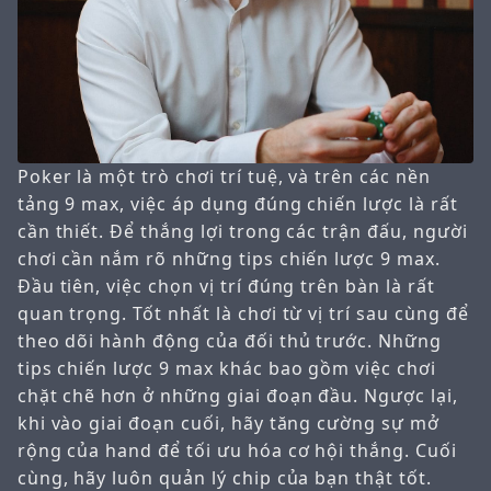
Poker là một trò chơi trí tuệ, và trên các nền
tảng 9 max, việc áp dụng đúng chiến lược là rất
cần thiết. Để thắng lợi trong các trận đấu, người
chơi cần nắm rõ những tips chiến lược 9 max.
Đầu tiên, việc chọn vị trí đúng trên bàn là rất
quan trọng. Tốt nhất là chơi từ vị trí sau cùng để
theo dõi hành động của đối thủ trước. Những
tips chiến lược 9 max khác bao gồm việc chơi
chặt chẽ hơn ở những giai đoạn đầu. Ngược lại,
khi vào giai đoạn cuối, hãy tăng cường sự mở
rộng của hand để tối ưu hóa cơ hội thắng. Cuối
cùng, hãy luôn quản lý chip của bạn thật tốt.