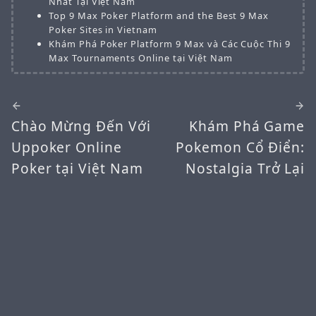
Nhất Tại Việt Nam
Top 9 Max Poker Platform and the Best 9 Max
Poker Sites in Vietnam
Khám Phá Poker Platform 9 Max và Các Cuộc Thi 9
Max Tournaments Online tại Việt Nam
Chào Mừng Đến Với
Khám Phá Game
Uppoker Online
Pokemon Cổ Điển:
Poker tại Việt Nam
Nostalgia Trở Lại