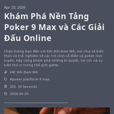
Apr 20, 2026
Khám Phá Nền Tảng
Poker 9 Max và Các Giải
Đấu Online
Chào mừng bạn đến với Kết Nối Đam Mê, nơi chia sẻ kiến
thức và trải nghiệm về các trò chơi cổ điển và poker trực
tuyến. Hãy cùng khám phá những bí quyết, tin tức và sự
kiện thú vị trong thế giới game.
Kết Nối Đam Mê
poker platform 9 max
205 55 Seconds
2026-04-20