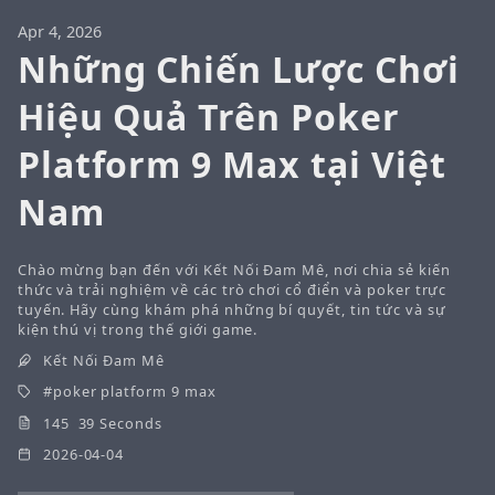
Apr 4, 2026
Những Chiến Lược Chơi
Hiệu Quả Trên Poker
Platform 9 Max tại Việt
Nam
Chào mừng bạn đến với Kết Nối Đam Mê, nơi chia sẻ kiến
thức và trải nghiệm về các trò chơi cổ điển và poker trực
tuyến. Hãy cùng khám phá những bí quyết, tin tức và sự
kiện thú vị trong thế giới game.
Kết Nối Đam Mê
poker platform 9 max
145 39 Seconds
2026-04-04