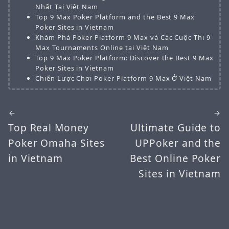
Nhất Tại Việt Nam
Top 9 Max Poker Platform and the Best 9 Max
Poker Sites in Vietnam
Khám Phá Poker Platform 9 Max và Các Cuộc Thi 9
Max Tournaments Online tại Việt Nam
Top 9 Max Poker Platform: Discover the Best 9 Max
Poker Sites in Vietnam
Chiến Lược Chơi Poker Platform 9 Max Ở Việt Nam
Top Real Money
Ultimate Guide to
Poker Omaha Sites
UPPoker and the
in Vietnam
Best Online Poker
Sites in Vietnam