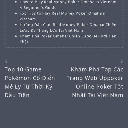
How to Play Real Money Poker Omaha in Vietnam:
A Beginner’s Guide
Top Tips to Play Real Money Poker Omaha in
Vietnam
Hướng Dẫn Chơi Real Money Poker Omaha: Chiến
Lược Để Thắng Lớn Tại Việt Nam
Khám Phá Poker Omaha: Chiến Lược Để Chơi Tiền
Thật
Top 10 Game
Khám Phá Top Các
Pokémon Cổ Điển
Trang Web Uppoker
Mê Ly Từ Thời Ký
Online Poker Tốt
Đầu Tiên
Nhất Tại Việt Nam