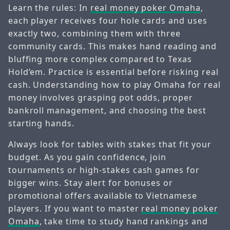
Learn the rules: In
real money poker Omaha
,
each player receives four hole cards and uses
exactly two, combining them with three
community cards. This makes hand reading and
bluffing more complex compared to Texas
Hold’em. Practice is essential before risking real
cash. Understanding how to play Omaha for real
money involves grasping pot odds, proper
bankroll management, and choosing the best
starting hands.
Always look for tables with stakes that fit your
budget. As you gain confidence, join
tournaments or high-stakes cash games for
bigger wins. Stay alert for bonuses or
promotional offers available to Vietnamese
players. If you want to master
real money poker
Omaha
, take time to study hand rankings and