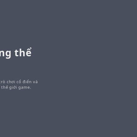
ng thể
rò chơi cổ điển và
 thế giới game.