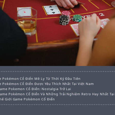
 Pokémon Cổ Điển Mê Ly Từ Thời Ký Đầu Tiên
 Pokémon Cổ Điển Được Yêu Thích Nhất Tại Việt Nam
me Pokemon Cổ Điển: Nostalgia Trở Lại
ame Pokémon Cổ Điển Và Những Trải Nghiệm Retro Hay Nhất Tại
hế Giới Game Pokémon Cổ Điển