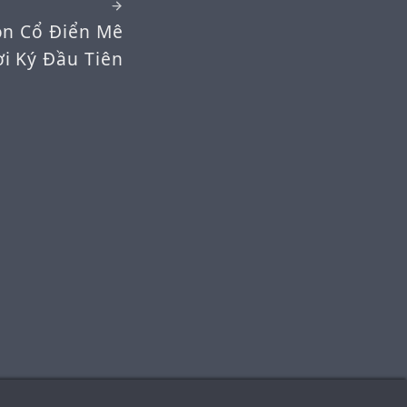
n Cổ Điển Mê
ời Ký Đầu Tiên