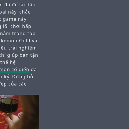
 đã để lại dấu
oại này, chắc
ác game này
 lối chơi hấp
 nằm trong top
Pokémon Gold và
hiều trải nghiệm
hỉ giúp bạn tận
 thế hệ
mon cổ điển
đã
p kỷ. Đừng bỏ
đẹp của các