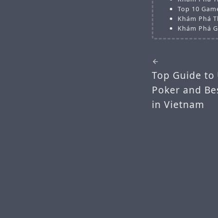
Top 10 Gam
Khám Phá Th
Khám Phá G
Top Guide to
Poker and Bes
in Vietnam