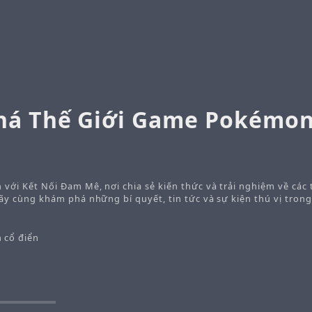
á Thế Giới Game Pokémon
ới Kết Nối Đam Mê, nơi chia sẻ kiến thức và trải nghiệm về các t
ãy cùng khám phá những bí quyết, tin tức và sự kiện thú vị trong
 cổ điển