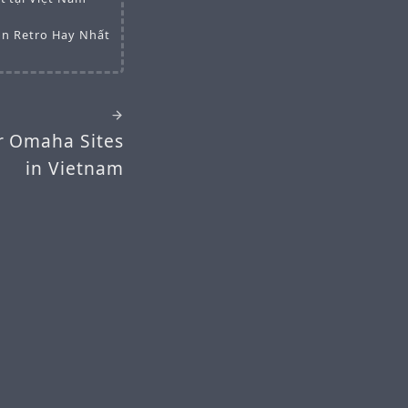
on Retro Hay Nhất
r Omaha Sites
in Vietnam