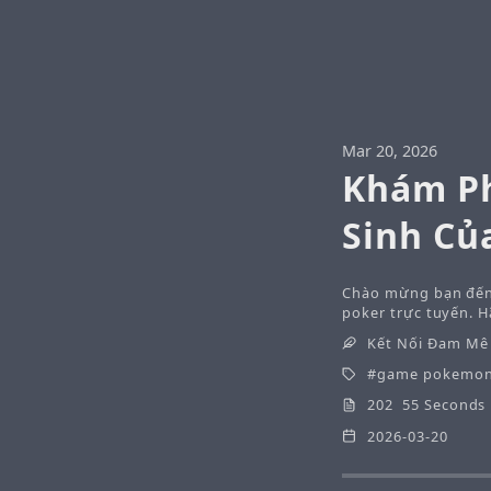
Mar 20, 2026
Khám Ph
Sinh Củ
Chào mừng bạn đến v
poker trực tuyến. H
Kết Nối Đam Mê
game pokemon
202 55 Seconds
2026-03-20