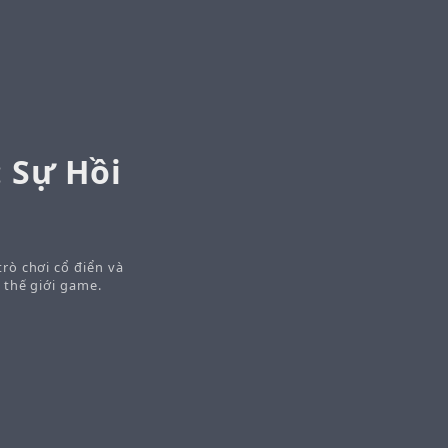
 Sự Hồi
rò chơi cổ điển và
 thế giới game.