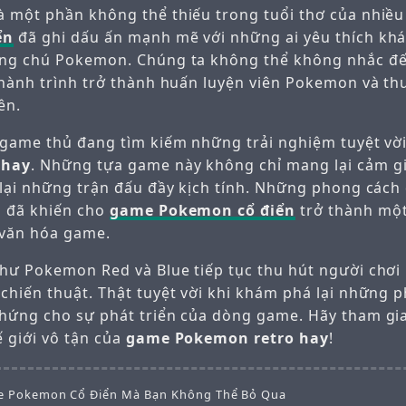
 một phần không thể thiếu trong tuổi thơ của nhiề
ển
đã ghi dấu ấn mạnh mẽ với những ai yêu thích khá
ững chú Pokemon. Chúng ta không thể không nhắc đế
 hành trình trở thành huấn luyện viên Pokemon và t
ên.
 game thủ đang tìm kiếm những trải nghiệm tuyệt vờ
 hay
. Những tựa game này không chỉ mang lại cảm g
 lại những trận đấu đầy kịch tính. Những phong cách 
n đã khiến cho
game Pokemon cổ điển
trở thành mộ
 văn hóa game.
hư Pokemon Red và Blue tiếp tục thu hút người chơi b
chiến thuật. Thật tuyệt vời khi khám phá lại những ph
hứng cho sự phát triển của dòng game. Hãy tham gia
 giới vô tận của
game Pokemon retro hay
!
e Pokemon Cổ Điển Mà Bạn Không Thể Bỏ Qua