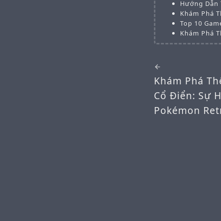
Hướng Dẫn 
Khám Phá T
Top 10 Gam
Khám Phá T
Khám Phá Th
Cổ Điển: Sự H
Pokémon Ret