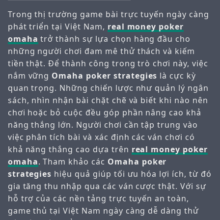
Trong thị trường game bài trực tuyến ngày càng
phát triển tại Việt Nam,
real money poker
omaha
trở thành sự lựa chọn hàng đầu cho
những người chơi đam mê thử thách và kiếm
tiền thật. Để thành công trong trò chơi này, việc
nắm vững
Omaha poker strategies
là cực kỳ
quan trọng. Những chiến lược như quản lý ngân
sách, nhìn nhận bài chặt chẽ và biết khi nào nên
chơi hoặc bỏ cuộc đều góp phần nâng cao khả
năng thắng lớn. Người chơi cần tập trung vào
việc phân tích bài và xác định các ván chơi có
khả năng thắng cao dựa trên
real money poker
omaha
. Tham khảo các
Omaha poker
strategies
hiệu quả giúp tối ưu hóa lợi ích, từ đó
gia tăng thu nhập qua các ván cược thật. Với sự
hỗ trợ của các nền tảng trực tuyến an toàn,
game thủ tại Việt Nam ngày càng dễ dàng thử