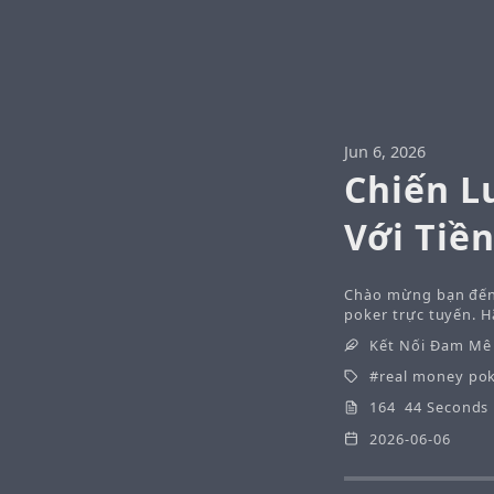
Jun 6, 2026
Chiến L
Với Tiề
Chào mừng bạn đến v
poker trực tuyến. H
Kết Nối Đam Mê
real money po
164 44 Seconds
2026-06-06