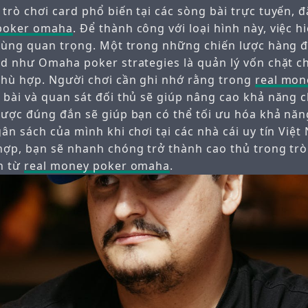
rò chơi card phổ biến tại các sòng bài trực tuyến, đặ
poker omaha
. Để thành công với loại hình này, việc h
 cùng quan trọng. Một trong những chiến lược hàng 
rd như Omaha poker strategies là quản lý vốn chặt ch
hù hợp. Người chơi cần ghi nhớ rằng trong
real mon
c bài và quan sát đối thủ sẽ giúp nâng cao khả năng 
lược đúng đắn sẽ giúp bạn có thể tối ưu hóa khả nă
gân sách của mình khi chơi tại các nhà cái uy tín Việ
hợp, bạn sẽ nhanh chóng trở thành cao thủ trong trò 
n từ
real money poker omaha
.