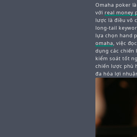
Omaha poker là t
với
real money 
lược là điều vô
long-tail keywo
lựa chọn hand p
omaha
, việc đọ
dụng các chiến 
kiểm soát tốt n
chiến lược phù 
đa hóa lợi nhuậ