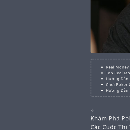
Real Money 
Top Real Mo
Hướng Dẫn 
Chơi Poker 
Hướng Dẫn 
Khám Phá Pok
Các Cuộc Thi