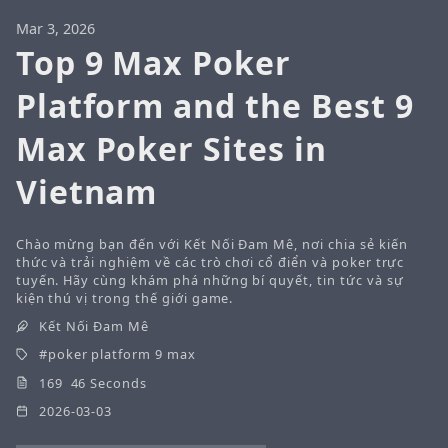
Mar 3, 2026
Top 9 Max Poker
Platform and the Best 9
Max Poker Sites in
Vietnam
Chào mừng bạn đến với Kết Nối Đam Mê, nơi chia sẻ kiến
thức và trải nghiệm về các trò chơi cổ điển và poker trực
tuyến. Hãy cùng khám phá những bí quyết, tin tức và sự
kiện thú vị trong thế giới game.
Kết Nối Đam Mê
poker platform 9 max
169 46 Seconds
2026-03-03