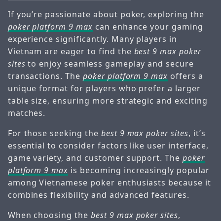
If you’re passionate about poker, exploring the
poker platform 9 max
can enhance your gaming
experience significantly. Many players in
Vietnam are eager to find the
best 9 max poker
sites
to enjoy seamless gameplay and secure
transactions. The
poker platform 9 max
offers a
unique format for players who prefer a larger
table size, ensuring more strategic and exciting
matches.
For those seeking the
best 9 max poker sites
, it’s
essential to consider factors like user interface,
game variety, and customer support. The
poker
platform 9 max
is becoming increasingly popular
among Vietnamese poker enthusiasts because it
combines flexibility and advanced features.
When choosing the
best 9 max poker sites
,