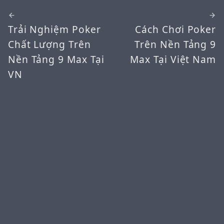
Trải Nghiệm Poker
Cách Chơi Poker
Chất Lượng Trên
Trên Nền Tảng 9
Nền Tảng 9 Max Tại
Max Tại Việt Nam
VN